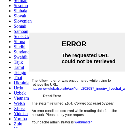
Serbian
Sesotho
Sinhala
Slovak
Slovenian
Somali
Samoan
Scots Gaelic
Shona
Sindhi
Sundanese
Swahili
Tajik
Tamil
Telugu
Thai
Ukrainian
Urdu
Uzbek
Vietnamese
Welsh
Xhosa
Yiddish
Yoruba
Zulu