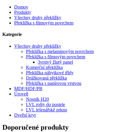
Domov
Produkty
Všechny druhy překližky
Překližka s filmovým povrchem
Kategorie
Všechny druhy překližky
Překližka s melaminovým povrchem
Překližka s filmovým povrchem
3vrstvý žlutý panel
Komerční překližka
Překližka nábytkové třídy
Drážkovaná překližka
Překližka s papírovou vrstvou
MDF/HDF/PB
Úroveň
Nosník H20
LVL rošty do postele
LVL lešenářské prkno
Dveřní kryt
Doporučené produkty