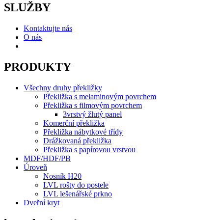
SLUŽBY
Kontaktujte nás
O nás
PRODUKTY
Všechny druhy překližky
Překližka s melaminovým povrchem
Překližka s filmovým povrchem
3vrstvý žlutý panel
Komerční překližka
Překližka nábytkové třídy
Drážkovaná překližka
Překližka s papírovou vrstvou
MDF/HDF/PB
Úroveň
Nosník H20
LVL rošty do postele
LVL lešenářské prkno
Dveřní kryt