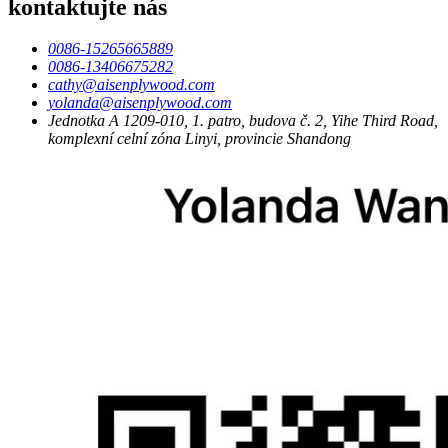
kontaktujte nás
0086-15265665889
0086-13406675282
cathy@aisenplywood.com
yolanda@aisenplywood.com
Jednotka A 1209-010, 1. patro, budova č. 2, Yihe Third Road,
komplexní celní zóna Linyi, provincie Shandong