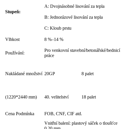
A: Dvojnásobné lisování za tepla
Stupeň:
B: Jednorázové lisování za tepla
C: Kloub prstu
Vlhkost
8 %–14 %
Pro venkovní stavební/betonářské/bednicí
Používání:
práce
Nakládané množství
20GP
8 palet
(1220*2440 mm)
40. velitelství
18 palet
Cena Podmínka
FOB, CNF, CIF atd.
Vnitřní balení: plastový sáček o tloušťce
0,20 mm.