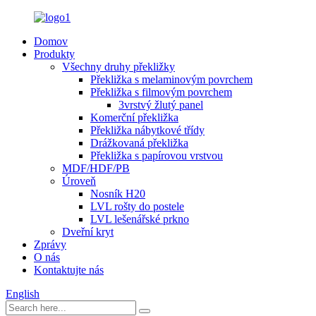
Domov
Produkty
Všechny druhy překližky
Překližka s melaminovým povrchem
Překližka s filmovým povrchem
3vrstvý žlutý panel
Komerční překližka
Překližka nábytkové třídy
Drážkovaná překližka
Překližka s papírovou vrstvou
MDF/HDF/PB
Úroveň
Nosník H20
LVL rošty do postele
LVL lešenářské prkno
Dveřní kryt
Zprávy
O nás
Kontaktujte nás
English