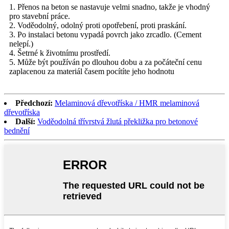
1. Přenos na beton se nastavuje velmi snadno, takže je vhodný
pro stavební práce.
2. Voděodolný, odolný proti opotřebení, proti praskání.
3. Po instalaci betonu vypadá povrch jako zrcadlo. (Cement
nelepí.)
4. Šetrné k životnímu prostředí.
5. Může být používán po dlouhou dobu a za počáteční cenu
zaplacenou za materiál časem pocítíte jeho hodnotu
Předchozí:
Melaminová dřevotříska / HMR melaminová
dřevotříska
Další:
Voděodolná třívrstvá žlutá překližka pro betonové
bednění