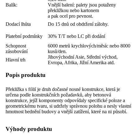
Balík:
Vnější balení: palety jsou potaženy
překližkou nebo kartonem
a pak ocel pro pevnost.
Dodací lhůta
Do 15 dnů od obdržení zálohy.
Platební podmínky
30% T/T nebo LC při dodání
Schopnost
6000 metrů krychlových/měsíc nebo 8000
zásobování
kusů/den.
Jihovýchodní Asie, Střední východ,
Hlavní trh
Evropa, Afrika, Jižní Amerika atd.
Popis produktu
Překližka s fólií je druh dočasné nosné konstrukce, která je
určena podle konstrukčních požadavků, aby betonová
konstrukce, jejíž komponenty odpovídaly specifické poloze a
geometrickému tvaru, si udržely správnou polohu a nesly vlastní
hmotnost bednění budovy a vnější zatížení, které na ni působí.
Výhody produktu